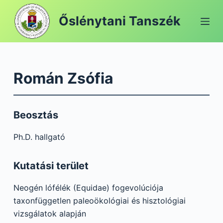
S
Őslénytani Tanszék
k
i
p
t
Román Zsófia
o
c
o
Beosztás
n
t
Ph.D. hallgató
e
n
Kutatási terület
t
Neogén lófélék (Equidae) fogevolúciója
taxonfüggetlen paleoökológiai és hisztológiai
vizsgálatok alapján