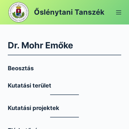
S
Őslénytani Tanszék
k
i
p
t
Dr. Mohr Emőke
o
c
o
n
Beosztás
t
e
Kutatási terület
n
t
Kutatási projektek