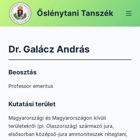
S
Őslénytani Tanszék
k
i
p
t
Dr. Galácz András
o
c
o
Beosztás
n
t
Professor emeritus
e
n
Kutatási terület
t
Magyarországi és Magyarországon kívüli
területekről (pl. Olaszország) származó jura,
elsősorban középső-jura ammoniteszek rétegtani,