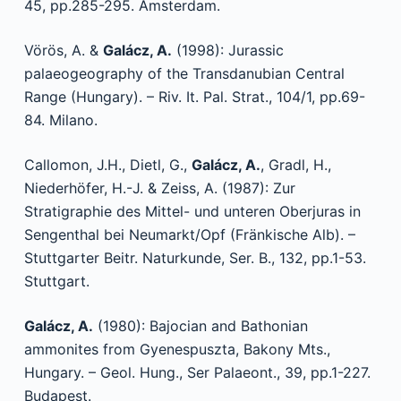
45, pp.285-295. Amsterdam.
Vörös, A. &
Galácz, A.
(1998): Jurassic
palaeogeography of the Transdanubian Central
Range (Hungary). – Riv. It. Pal. Strat., 104/1, pp.69-
84. Milano.
Callomon, J.H., Dietl, G.,
Galácz, A.
, Gradl, H.,
Niederhöfer, H.-J. & Zeiss, A. (1987): Zur
Stratigraphie des Mittel- und unteren Oberjuras in
Sengenthal bei Neumarkt/Opf (Fränkische Alb). –
Stuttgarter Beitr. Naturkunde, Ser. B., 132, pp.1-53.
Stuttgart.
G
alácz, A.
(1980): Bajocian and Bathonian
ammonites from Gyenespuszta, Bakony Mts.,
Hungary. – Geol. Hung., Ser Palaeont., 39, pp.1-227.
Budapest.