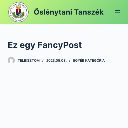
S
Őslénytani Tanszék
k
i
p
t
Ez egy FancyPost
o
c
o
TELBISZTOM
2023.05.08.
EGYÉB KATEGÓRIA
n
t
e
n
t