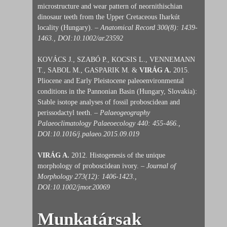
microstructure and wear pattern of neornithischian
dinosaur teeth from the Upper Cretaceous Iharkút
locality (Hungary). –
Anatomical Record 300(8): 1439-
1463., DOI:10.1002/ar.23592
KOVÁCS J., SZABÓ P., KOCSIS L., VENNEMANN
T., SABOL M., GASPARIK M. &
VIRÁG A.
2015.
Pliocene and Early Pleistocene paleoenvironmental
conditions in the Pannonian Basin (Hungary, Slovakia):
Stable isotope analyses of fossil proboscidean and
perissodactyl teeth. –
Palaeogeography
Palaeoclimatology Palaeoecology 440: 455-466.,
DOI:10.1016/j.palaeo.2015.09.019
VIRÁG A.
2012. Histogenesis of the unique
morphology of proboscidean ivory. –
Journal of
Morphology 273(12): 1406-1423.,
DOI:10.1002/jmor.20069
Munkatársak