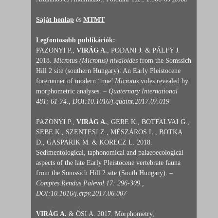
Saját honlap
és
MTMT
Legfontosabb publikációk:
PAZONYI P.,
VIRÁG A.
, PODANI J. & PÁLFY J.
2018.
Microtus (Microtus) nivaloides
from the Somssich
Hill 2 site (southern Hungary): An Early Pleistocene
forerunner of modern ‘true’
Microtus
voles revealed by
morphometric analyses. –
Quaternary International
481: 61-74., DOI:10.1016/j.quaint.2017.07.019
PAZONYI P.,
VIRÁG A.
, GERE K., BOTFALVAI G.,
SEBE K., SZENTESI Z., MÉSZÁROS L., BOTKA
D., GASPARIK M. & KORECZ L. 2018.
Sedimentological, taphonomical and palaeoecological
aspects of the late Early Pleistocene vertebrate fauna
from the Somssich Hill 2 site (South Hungary). –
Comptes Rendus Palevol 17: 296-309.,
DOI:10.1016/j.crpv.2017.06.007
VIRÁG A.
& ŐSI A. 2017. Morphometry,