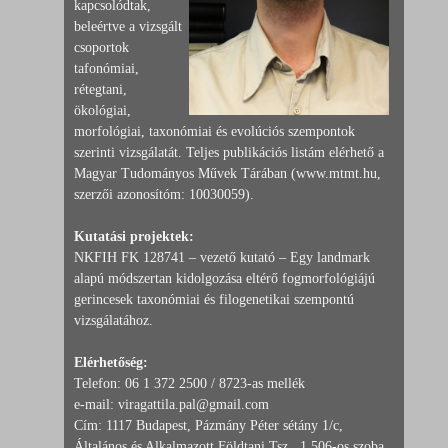
kapcsolódtak,
beleértve a vizsgált
csoportok
tafonómiai,
rétegtani,
ökológiai,
morfológiai, taxonómiai és evolúciós szempontok
szerinti vizsgálatát. Teljes publikációs listám elérhető a
Magyar Tudományos Művek Tárában (www.mtmt.hu,
szerzői azonosítóm: 10030059).
Kutatási projektek:
NKFIH FK 128741 – vezető kutató – Egy landmark
alapú módszertan kidolgozása eltérő fogmorfológiájú
gerincesek taxonómiai és filogenetikai szempontú
vizsgálatához.
Elérhetőség:
Telefon: 06 1 372 2500 / 8723-as mellék
e-mail: viragattila.pal@gmail.com
Cím: 1117 Budapest, Pázmány Péter sétány 1/c,
Általános és Alkalmazott Földtani Tsz., 1.506-os szoba