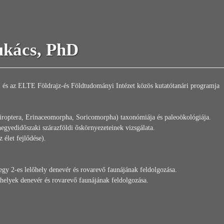
ukács, PhD
és az ELTE Földrajz-és Földtudományi Intézet közös kutatótanári programja
hiroptera, Erinaceomorpha, Soricomorpha) taxonómiája és paleoökológiája.
gyedidőszaki szárazföldi őskörnyezeteinek vizsgálata.
 élet fejlődése).
egy 2-es lelőhely denevér és rovarevő faunájának feldolgozása.
helyek denevér és rovarevő faunájának feldolgozása.
m