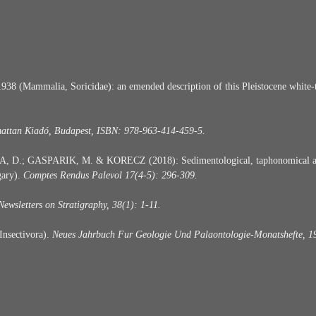
8 (Mammalia, Soricidae): an emended description of this Pleistocene white-
attan Kiadó, Budapest, ISBN: 978-963-414-459-5.
, D.; GASPARIK, M. & KORECZ (2018): Sedimentological, taphonomical 
gary).
Comptes Rendus Palevol 17(4-5): 296-309.
Newsletters on Stratigraphy, 38(1): 1-11.
Insectivora).
Neues Jahrbuch Fur Geologie Und Palaontologie-Monatshefte, 1