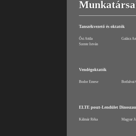
Munkatársa
Tanszékvezető és oktatók
Ősi Attila
Galácz An
Szente István
Vendégoktatók
Bodor Emese
Botfalvai
ELTE poszt-Lendület Dinoszau
Kálmár Réka
Magyar J