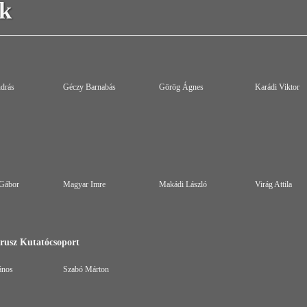
k
drás
Géczy Barnabás
Görög Ágnes
Karádi Viktor
 Gábor
Magyar Imre
Makádi László
Virág Attila
rusz Kutatócsoport
ános
Szabó Márton