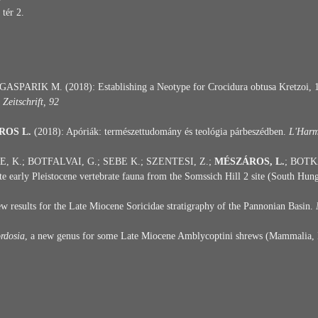
tér 2.
SPARIK M. (2018): Establishing a Neotype for Crocidura obtusa Kretzoi, 193
Zeitschrift, 92
ROS L.
(2018): Apóriák: természettudomány és teológia párbeszédben.
L'Harm
E, K.; BOTFALVAI, G.; SEBE K.; SZENTESI, Z.;
MÉSZÁROS, L.
; BOTKA
ate early Pleistocene vertebrate fauna from the Somssich Hill 2 site (South Hun
 results for the Late Miocene Soricidae stratigraphy of the Pannonian Basin.
rdosia
, a new genus for some Late Miocene Amblycoptini shrews (Mammalia, 