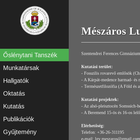
Mészáros L
Szentendrei Ferences Gimnázium 
Őslénytani Tanszék
Munkatársak
Kutatási terület:
- Fosszilis rovarevő emlősök (C
Hallgatók
- A Kárpát-medence harmad- és ne
- Természetfilozófia (A Föld és az
Oktatás
Kutatási projektek:
Kutatás
- Az alsó-pleisztocén Somssich-h
- A Beremend 15-ös és 16-os lelő
Publikációk
Elérhetőség:
Gyűjtemény
Telefon: +36-26-311195
e-mail: lgy.meszaros@gmail.co