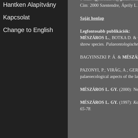
Hantken Alapítvány
Cím: 2000 Szentendre, Áprily L. 
Kapcsolat
Saját honlap
Change to English
Legfontosabb publikációk:
MÉSZÁROS L.
, BOTKA D. & GA
shrew species.
Palaeontologische 
BAGYINSZKI P. Á. &
MÉSZÁ
PAZONYI, P.; VIRÁG, A.; GER
palaeoecological aspects of the l
MÉSZÁROS L. GY.
(2000): New
MÉSZÁROS L. GY.
(1997):
Ko
65-78.