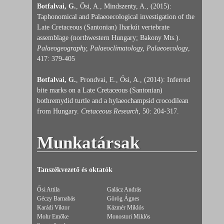
Botfalvai, G.
, Ősi, A., Mindszenty, A., (2015):
Taphonomical and Palaeoecological investigation of the
Late Cretaceous (Santonian) Iharkút vertebrate
assemblage (northwestern Hungary; Bakony Mts.).
Palaeogeography, Palaeoclimatology, Palaeoecology
,
417: 379-405
Botfalvai, G.
, Prondvai, E., Ősi, A., (2014): Inferred
bite marks on a Late Cretaceous (Santonian)
bothremydid turtle and a hylaeochampsid crocodilean
from Hungary.
Cretaceous Research
, 50: 204-317.
Munkatársak
Tanszékvezető és oktatók
Ősi Attila
Galácz András
Géczy Barnabás
Görög Ágnes
Karádi Viktor
Kázmér Miklós
Mohr Emőke
Monostori Miklós