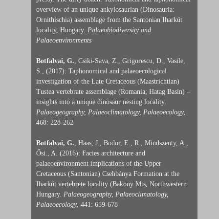
overview of an unique ankylosaurian (Dinosauria:
Ornithischia) assemblage from the Santonian Iharkút
locality, Hungary.
Palaeobiodiversity and
Palaeoenvironments
Botfalvai, G.
, Csiki-Sava, Z., Grigorescu, D., Vasile,
S., (2017): Taphonomical and palaeoecological
investigation of the Late Cretaceous (Maastrichtian)
Tustea vertebrate assemblage (Romania; Hatag Basin) –
insights into a unique dinosaur nesting locality.
Palaeogeography, Palaeoclimatology, Palaeoecology
,
468: 228-262
Botfalvai, G.
, Haas, J., Bodor, E., R., Mindszenty, A.,
Ősi., A. (2016): Facies architecture and
palaeoenvironment implications of the Upper
Cretaceous (Santonian) Csehbánya Formation at the
Iharkút vertebrete locality (Bakony Mts, Northwestern
Hungary.
Palaeogeography, Palaeoclimatology,
Palaeoecology
, 441: 659-678