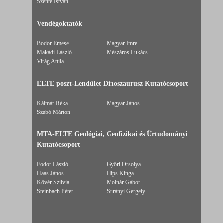
Szente István
Vendégoktatók
Bodor Emese
Magyar Imre
Makádi László
Mészáros Lukács
Virág Attila
ELTE poszt-Lendület Dinoszaurusz Kutatócsoport
Kálmár Réka
Magyar János
Szabó Márton
MTA-ELTE Geológiai, Geofizikai és Űrtudományi
Kutatócsoport
Fodor László
Győri Orsolya
Haas János
Hips Kinga
Kövér Szilvia
Molnár Gábor
Steinbach Péter
Surányi Gergely