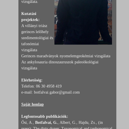
vizsgálata.
Kutatási
projektek:
A villányi triász
gerinces lelőhely
szedimentológiai és
tafonómiai
vizsgálata
Gerinces maradványok nyomelemgeokémiai vizsgálata
Az ankylosauria dinoszauruszok paleoökológiai
vizsgálata
Elérhetőség:
Telefon: 06 30 4958 419
e-mail: botfalvai.gabor@gmail.com
Saját honlap
Legfontosabb publikációk:
Ősi, A.,
Botfalvai, G.
, Albert, G., Hajdu, Zs., (in
press): The dirty dozen: Taxonomical and taphonomical