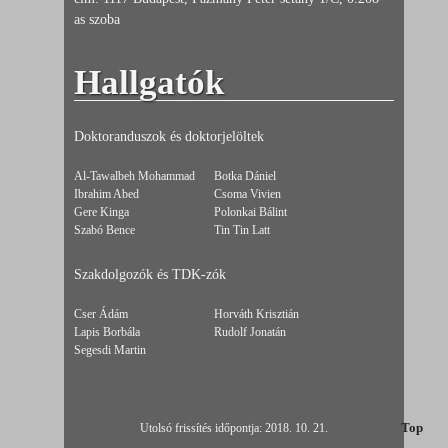
as szoba
Hallgatók
Doktoranduszok és doktorjelöltek
Al-Tawalbeh Mohammad
Botka Dániel
Ibrahim Abed
Csoma Vivien
Gere Kinga
Polonkai Bálint
Szabó Bence
Tin Tin Latt
Szakdolgozók és TDK-zók
Cser Ádám
Horváth Krisztián
Lapis Borbála
Rudolf Jonatán
Segesdi Martin
Top
Utolsó frissítés időpontja: 2018. 10. 21.