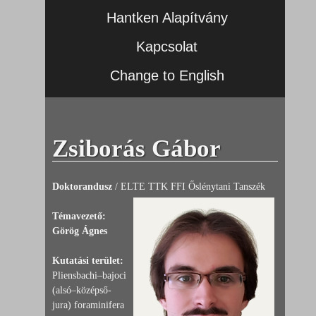
Hantken Alapítvány
Kapcsolat
Change to English
Zsiborás Gábor
Doktorandusz
/ ELTE TTK FFI Őslénytani Tanszék
Témavezető:
Görög Ágnes
Kutatási terület:
Pliensbachi–bajoci
(alsó–középső-
jura) foraminifera