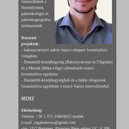
faunaváltások a
Neotethysben,
paleoökológia és
paleobiogeográfia
értelmezésük.
Kutatási
projektek:
- bakonycsernyei aaleni–bajoci rétegsor foraminifera
vizsgálata
- Dunántúli-középhegység (Bakonycsernye és Tölgyhát)
és a Mecsek (Réka-völgy) pliensbachi–toarci
foraminifera együttese
- Dunántúli-középhegységbeli és a bükki rétegsorok
foraminifera együttesei a toarci–bajoci intervallumból
MTMT
Elérhetőség:
Telefon: +36 1 372-2500/8625 mellék
e-mail: zsgabedavies@gmail.com
cím: 1117 Budapest, Pázmány Péter sétány 1/C, 0.208-