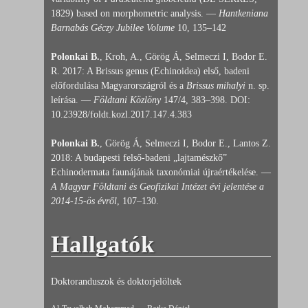
1829) based on morphometric analysis. —
Hantkeniana
Barnabás Géczy Jubilee Volume
10, 135–142
Polonkai B.
, Kroh, A., Görög Á, Selmeczi I, Bodor E.
R. 2017: A Brissus genus (Echinoidea) első, badeni
előfordulása Magyarországról és a
Brissus mihalyi
n. sp.
leírása. —
Földtani Közlöny
147/4, 383–398. DOI:
10.23928/foldt.kozl.2017.147.4.383
Polonkai B.
, Görög Á, Selmeczi I, Bodor E., Lantos Z.
2018: A budapesti felső-badeni „lajtamészkő”
Echinodermata faunájának taxonómiai újraértékelése. —
A Magyar Földtani és Geofizikai Intézet évi jelentése a
2014-15-ös évről
, 107–130.
Hallgatók
Doktoranduszok és doktorjelöltek