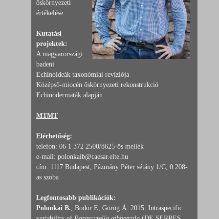
őskörnyezeti
értékelése.
Kutatási
projektek:
A magyarországi
badeni
Echinoideák taxonómiai revíziója
Középső-miocén őskörnyezeti rekonstrukció
Echinodermaták alapján
MTMT
Elérhetőség:
telefon: 06 1 372 2500/8625-ös mellék
e-mail: polonkaib@caesar.elte.hu
cím: 1117 Budapest, Pázmány Péter sétány 1/C, 0.208-
as szoba
Legfontosabb publikációk:
Polonkai B.
, Bodor E, Görög Á. 2015: Intraspecific
variability of
Parascutella gibbercula
(DE SERRES,