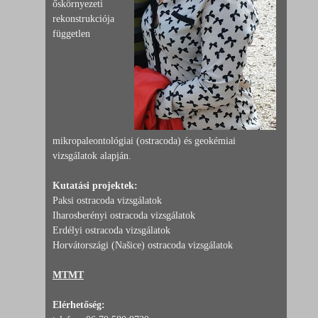
őskörnyezeti
rekonstrukciója
független
mikropaleontológiai (ostracoda) és geokémiai
vizsgálatok alapján.
Kutatási projektek:
Paksi ostracoda vizsgálatok
Iharosberényi ostracoda vizsgálatok
Erdélyi ostracoda vizsgálatok
Horvátországi (Našice) ostracoda vizsgálatok
MTMT
Elérhetőség: