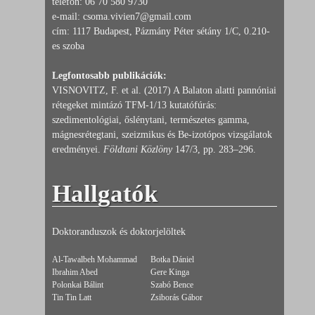
telefon: 06 70 580 9730
e-mail: csoma.vivien7@gmail.com
cím: 1117 Budapest, Pázmány Péter sétány 1/C, 0.210-
es szoba
Legfontosabb publikációk:
VISNOVITZ, F. et al. (2017) A Balaton alatti pannóniai
rétegeket mintázó TFM-1/13 kutatófúrás:
szedimentológiai, őslénytani, természetes gamma,
mágnesrétegtani, szeizmikus és Be-izotópos vizsgálatok
eredményei.
Földtani Közlöny
147/3, pp. 283–296.
Hallgatók
Doktoranduszok és doktorjelöltek
Al-Tawalbeh Mohammad
Botka Dániel
Ibrahim Abed
Gere Kinga
Polonkai Bálint
Szabó Bence
Tin Tin Latt
Zsiborás Gábor